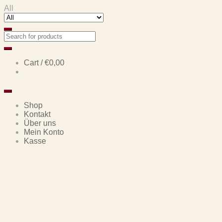
Skip
Skip
All
to
to
navigation
content
Cart /
€0,00
Shop
Kontakt
Über uns
Mein Konto
Kasse