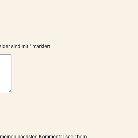
elder sind mit
*
markiert
r meinen nächsten Kommentar speichern.