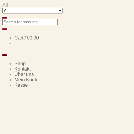
Skip
Skip
All
to
to
navigation
content
Cart /
€0,00
Shop
Kontakt
Über uns
Mein Konto
Kasse