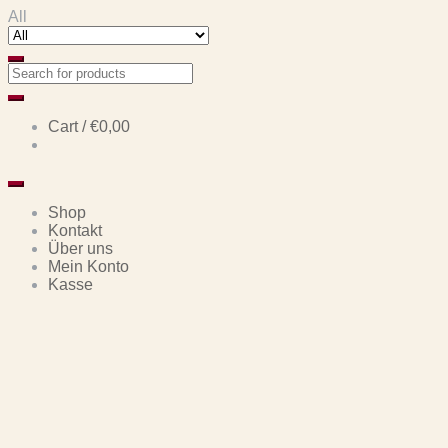
Skip
Skip
All
to
to
navigation
content
Cart /
€0,00
Shop
Kontakt
Über uns
Mein Konto
Kasse